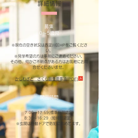
詳細情報
募集
​0～5歳児
※現在の空き状況は西淀川区HPをご覧くださ
い。
※見学希望の方は事前にご連絡ください。
その他、何かご不明点がある方はお気軽にお問
合せくださいませ。
かしわざと さくら園重要事項(PDF)
開園時間
7:00〜17:59(標準時間認定)
8:30～16:29（短時間認定）
※玄関は自動ドアで防犯に努めてます。