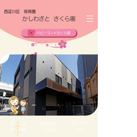
西淀川区 保育園
​かしわざと さくら園
ベビーランドさくら園
安心・安
心のこもっ
思いやり
全な環境
た保育
の心