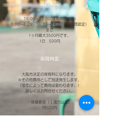
​延長保育
18:00～19:00(標準時間認定)
7:00～8:29 16:30～18:00（短時間認定）
まで
1ヶ月最大3500円です。
1日 500円
保育料金
大阪市決定の保育料になります。
※その他費用として別途発生します。
（学年によって費用は変わります。）
詳しくはお問合せください。
・体操教室（１歳児以上）
月500円
・ちゃいるどすてっぷ（3歳児以上）
月1,000円
・チャイルドミュージックステップリトミック