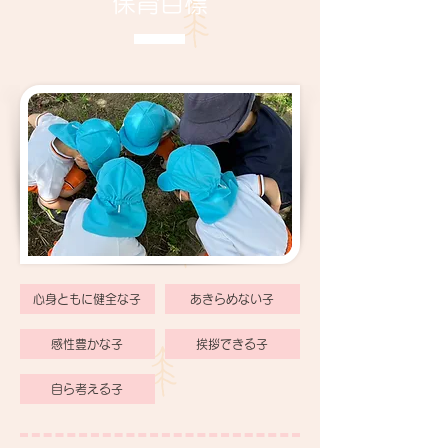
保育目標
心身ともに健全な子
あきらめない子
感性豊かな子
挨拶できる子
自ら考える子